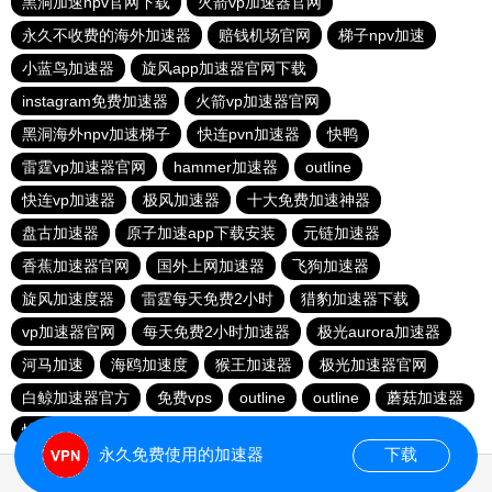
黑洞加速npv官网下载
火箭vp加速器官网
永久不收费的海外加速器
赔钱机场官网
梯子npv加速
小蓝鸟加速器
旋风app加速器官网下载
instagram免费加速器
火箭vp加速器官网
黑洞海外npv加速梯子
快连pvn加速器
快鸭
雷霆vp加速器官网
hammer加速器
outline
快连vp加速器
极风加速器
十大免费加速神器
盘古加速器
原子加速app下载安装
元链加速器
香蕉加速器官网
国外上网加速器
飞狗加速器
旋风加速度器
雷霆每天免费2小时
猎豹加速器下载
vp加速器官网
每天免费2小时加速器
极光aurora加速器
河马加速
海鸥加速度
猴王加速器
极光加速器官网
白鲸加速器官方
免费vps
outline
outline
蘑菇加速器
快联加速器
永久免费使用的加速器
下载