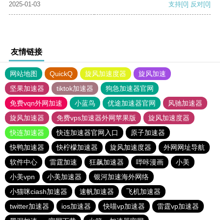
2025-01-03
支持
[0]
反对
[0]
友情链接
网站地图
QuickQ
旋风加速度器
旋风加速
坚果加速器
tiktok加速器
狗急加速器官网
免费vqn外网加速
小蓝鸟
优途加速器官网
风驰加速器
旋风加速器
免费vps加速器外网苹果版
旋风加速度器
快连加速器
快连加速器官网入口
原子加速器
快鸭加速器
快柠檬加速器
旋风加速度器
外网网址导航
软件中心
雷霆加速
狂飙加速器
哔咔漫画
小美
小美vpn
小美加速器
银河加速海外网络
小猫咪ciash加速器
速帆加速器
飞机加速器
twitter加速器
ios加速器
快喵vp加速器
雷霆vp加速器