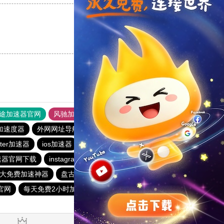
支持
[0]
反对
[0]
途加速器官网
风驰加速器
旋风加速器
加速度器
外网网址导航
软件中心
雷霆加速
狂飙加速器
itter加速器
ios加速器
快喵vp加速器
雷霆vp加速器
速器官网下载
instagram免费加速器
火箭vp加速器官网
大免费加速神器
盘古加速器
原子加速app下载安装
官网
每天免费2小时加速器
极光aurora加速器
河马加速