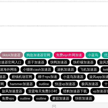
tiktok加速器
狗急加速器官网
免费vqn外网加速
小蓝鸟
优
加速器官网入口
原子加速器
快鸭加速器
快柠檬加速器
旋风
速海外网络
小猫咪ciash加速器
速帆加速器
飞机加速器
tw
速器
赔钱机场官网
梯子npv加速
小蓝鸟加速器
旋风app加
官网
hammer加速器
outline
快连vp加速器
极风加速器
十
旋风加速度器
雷霆每天免费2小时
猎豹加速器下载
vp加速器
免费vps
outline
outline
蘑菇加速器
快联加速器