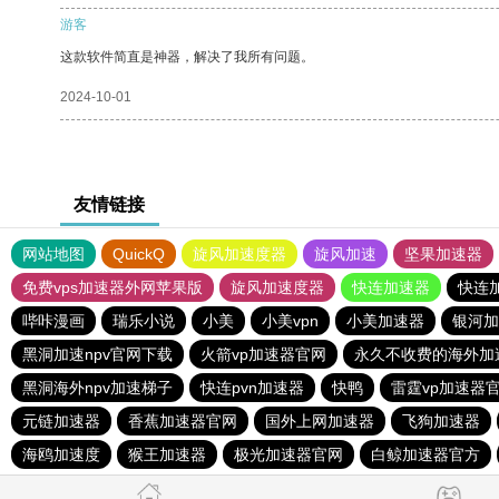
游客
这款软件简直是神器，解决了我所有问题。
2024-10-01
友情链接
网站地图
QuickQ
旋风加速度器
旋风加速
坚果加速器
免费vps加速器外网苹果版
旋风加速度器
快连加速器
快连
哔咔漫画
瑞乐小说
小美
小美vpn
小美加速器
银河加
黑洞加速npv官网下载
火箭vp加速器官网
永久不收费的海外加
黑洞海外npv加速梯子
快连pvn加速器
快鸭
雷霆vp加速器
元链加速器
香蕉加速器官网
国外上网加速器
飞狗加速器
海鸥加速度
猴王加速器
极光加速器官网
白鲸加速器官方