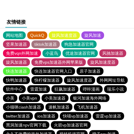
友情链接
网站地图
QuickQ
旋风加速度器
旋风加速
坚果加速器
tiktok加速器
狗急加速器官网
免费vqn外网加速
小蓝鸟
优途加速器官网
风驰加速器
旋风加速器
免费vps加速器外网苹果版
旋风加速度器
快连加速器
快连加速器官网入口
原子加速器
快鸭加速器
快柠檬加速器
旋风加速度器
外网网址导航
软件中心
雷霆加速
狂飙加速器
哔咔漫画
瑞乐小说
小美
小美vpn
小美加速器
银河加速海外网络
小猫咪ciash加速器
速帆加速器
飞机加速器
twitter加速器
ios加速器
快喵vp加速器
雷霆vp加速器
黑洞加速npv官网下载
火箭vp加速器官网