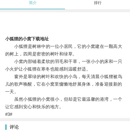
简介
排行
小狐狸的小窝下载地址
小狐狸是树林中的一位小居民，它的小窝建在一颗高大
的树上，四周是密密的树叶和绿草。
小窝内部铺着柔软的羽毛和干草，一张小小的床和一只
小火炉让小狐狸在寒冬也能感到温暖舒适。
窗外是翠绿的树叶和欢快的小鸟，每天清晨小狐狸被鸟
儿的歌声唤醒，它在小窝里慵懒地舒展身体，准备迎接新的
一天。
虽然小狐狸的小窝很小，但却是它最温馨的港湾，一个
让它感到安心和快乐的地方。
#3#
评论