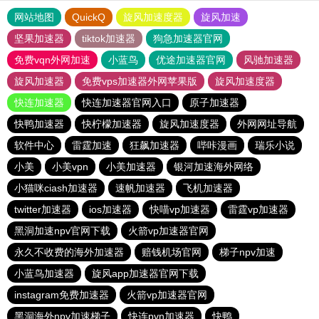
网站地图
QuickQ
旋风加速度器
旋风加速
坚果加速器
tiktok加速器
狗急加速器官网
免费vqn外网加速
小蓝鸟
优途加速器官网
风驰加速器
旋风加速器
免费vps加速器外网苹果版
旋风加速度器
快连加速器
快连加速器官网入口
原子加速器
快鸭加速器
快柠檬加速器
旋风加速度器
外网网址导航
软件中心
雷霆加速
狂飙加速器
哔咔漫画
瑞乐小说
小美
小美vpn
小美加速器
银河加速海外网络
小猫咪ciash加速器
速帆加速器
飞机加速器
twitter加速器
ios加速器
快喵vp加速器
雷霆vp加速器
黑洞加速npv官网下载
火箭vp加速器官网
永久不收费的海外加速器
赔钱机场官网
梯子npv加速
小蓝鸟加速器
旋风app加速器官网下载
instagram免费加速器
火箭vp加速器官网
黑洞海外npv加速梯子
快连pvn加速器
快鸭