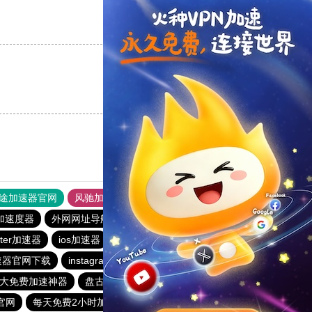
支持
[0]
反对
[0]
支持
[0]
反对
[0]
途加速器官网
风驰加速器
旋风加速器
加速度器
外网网址导航
软件中心
雷霆加速
狂飙加速器
itter加速器
ios加速器
快喵vp加速器
雷霆vp加速器
速器官网下载
instagram免费加速器
火箭vp加速器官网
大免费加速神器
盘古加速器
原子加速app下载安装
官网
每天免费2小时加速器
极光aurora加速器
河马加速