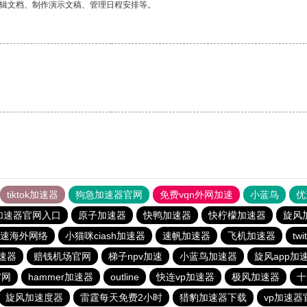
编辑文档、制作演示文稿、管理日程安排等。
tiktok加速器
狗急加速器官网
免费vqn外网加速
小蓝鸟
优
加速器官网入口
原子加速器
快鸭加速器
快柠檬加速器
旋风
速海外网络
小猫咪ciash加速器
速帆加速器
飞机加速器
tw
速器
赔钱机场官网
梯子npv加速
小蓝鸟加速器
旋风app加
官网
hammer加速器
outline
快连vp加速器
极风加速器
十
旋风加速度器
雷霆每天免费2小时
猎豹加速器下载
vp加速器