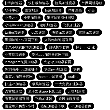
快鸭加速器
快柠檬加速器
旋风加速度器
外网网址导航
软件中心
雷霆加速
狂飙加速器
哔咔漫画
小美
小美vpn
小美加速器
银河加速海外网络
小猫咪ciash加速器
速帆加速器
飞机加速器
twitter加速器
ios加速器
快喵vp加速器
雷霆vp加速器
黑洞加速npv官网下载
火箭vp加速器官网
永久不收费的海外加速器
赔钱机场官网
梯子npv加速
小蓝鸟加速器
旋风app加速器官网下载
instagram免费加速器
火箭vp加速器官网
黑洞海外npv加速梯子
快连pvn加速器
快鸭
雷霆vp加速器官网
hammer加速器
outline
快连vp加速器
极风加速器
十大免费加速神器
盘古加速器
原子加速app下载安装
元链加速器
香蕉加速器官网
飞狗加速器
旋风加速度器
雷霆每天免费2小时
猎豹加速器下载
vp加速器官网