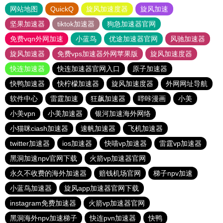
网站地图
QuickQ
旋风加速度器
旋风加速
坚果加速器
tiktok加速器
狗急加速器官网
免费vqn外网加速
小蓝鸟
优途加速器官网
风驰加速器
旋风加速器
免费vps加速器外网苹果版
旋风加速度器
快连加速器
快连加速器官网入口
原子加速器
快鸭加速器
快柠檬加速器
旋风加速度器
外网网址导航
软件中心
雷霆加速
狂飙加速器
哔咔漫画
小美
小美vpn
小美加速器
银河加速海外网络
小猫咪ciash加速器
速帆加速器
飞机加速器
twitter加速器
ios加速器
快喵vp加速器
雷霆vp加速器
黑洞加速npv官网下载
火箭vp加速器官网
永久不收费的海外加速器
赔钱机场官网
梯子npv加速
小蓝鸟加速器
旋风app加速器官网下载
instagram免费加速器
火箭vp加速器官网
黑洞海外npv加速梯子
快连pvn加速器
快鸭