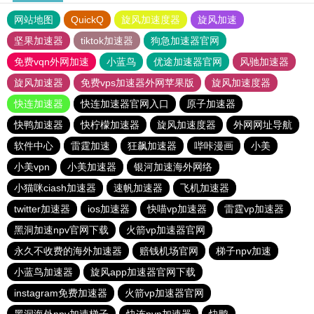
网站地图
QuickQ
旋风加速度器
旋风加速
坚果加速器
tiktok加速器
狗急加速器官网
免费vqn外网加速
小蓝鸟
优途加速器官网
风驰加速器
旋风加速器
免费vps加速器外网苹果版
旋风加速度器
快连加速器
快连加速器官网入口
原子加速器
快鸭加速器
快柠檬加速器
旋风加速度器
外网网址导航
软件中心
雷霆加速
狂飙加速器
哔咔漫画
小美
小美vpn
小美加速器
银河加速海外网络
小猫咪ciash加速器
速帆加速器
飞机加速器
twitter加速器
ios加速器
快喵vp加速器
雷霆vp加速器
黑洞加速npv官网下载
火箭vp加速器官网
永久不收费的海外加速器
赔钱机场官网
梯子npv加速
小蓝鸟加速器
旋风app加速器官网下载
instagram免费加速器
火箭vp加速器官网