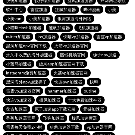
快鸭加速器
快柠檬加速器
旋风加速度器
外网网址导航
软件中心
雷霆加速
狂飙加速器
哔咔漫画
小美
小美vpn
小美加速器
银河加速海外网络
小猫咪ciash加速器
速帆加速器
飞机加速器
twitter加速器
ios加速器
快喵vp加速器
雷霆vp加速器
黑洞加速npv官网下载
火箭vp加速器官网
永久不收费的海外加速器
赔钱机场官网
梯子npv加速
小蓝鸟加速器
旋风app加速器官网下载
instagram免费加速器
火箭vp加速器官网
黑洞海外npv加速梯子
快连pvn加速器
快鸭
雷霆vp加速器官网
hammer加速器
outline
快连vp加速器
极风加速器
十大免费加速神器
盘古加速器
原子加速app下载安装
元链加速器
香蕉加速器官网
飞狗加速器
旋风加速度器
雷霆每天免费2小时
猎豹加速器下载
vp加速器官网