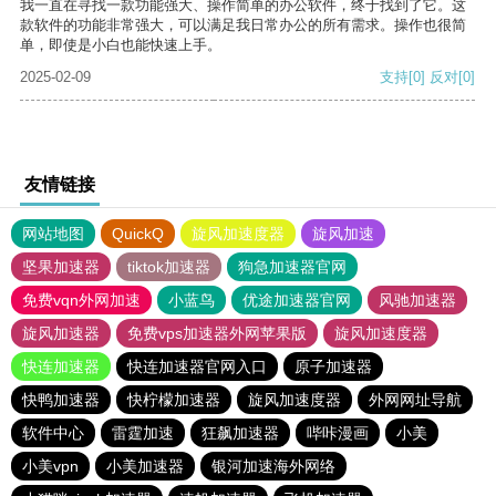
我一直在寻找一款功能强大、操作简单的办公软件，终于找到了它。这
款软件的功能非常强大，可以满足我日常办公的所有需求。操作也很简
单，即使是小白也能快速上手。
2025-02-09
支持
[0]
反对
[0]
友情链接
网站地图
QuickQ
旋风加速度器
旋风加速
坚果加速器
tiktok加速器
狗急加速器官网
免费vqn外网加速
小蓝鸟
优途加速器官网
风驰加速器
旋风加速器
免费vps加速器外网苹果版
旋风加速度器
快连加速器
快连加速器官网入口
原子加速器
快鸭加速器
快柠檬加速器
旋风加速度器
外网网址导航
软件中心
雷霆加速
狂飙加速器
哔咔漫画
小美
小美vpn
小美加速器
银河加速海外网络