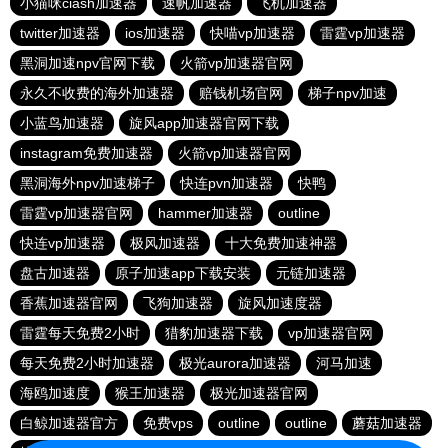
小猫咪ciash加速器
速帆加速器
飞机加速器
twitter加速器
ios加速器
快喵vp加速器
雷霆vp加速器
黑洞加速npv官网下载
火箭vp加速器官网
永久不收费的海外加速器
赔钱机场官网
梯子npv加速
小蓝鸟加速器
旋风app加速器官网下载
instagram免费加速器
火箭vp加速器官网
黑洞海外npv加速梯子
快连pvn加速器
快鸭
雷霆vp加速器官网
hammer加速器
outline
快连vp加速器
极风加速器
十大免费加速神器
盘古加速器
原子加速app下载安装
元链加速器
香蕉加速器官网
飞狗加速器
旋风加速度器
雷霆每天免费2小时
猎豹加速器下载
vp加速器官网
每天免费2小时加速器
极光aurora加速器
河马加速
海鸥加速度
猴王加速器
极光加速器官网
白鲸加速器官方
免费vps
outline
outline
蘑菇加速器