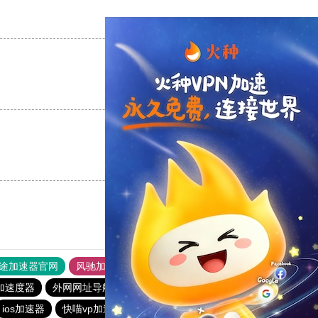
支持
[0]
反对
[0]
支持
[0]
反对
[0]
支持
[0]
反对
[0]
途加速器官网
风驰加速器
旋风加速器
加速度器
外网网址导航
软件中心
雷霆加速
狂飙加速器
ios加速器
快喵vp加速器
雷霆vp加速器