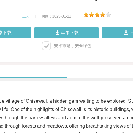
工具
|
时间：2025-01-21
|
卓下载
苹果下载
安卓市场，安全绿色
sque village of Chisewall, a hidden gem waiting to be explored. S
y life. One of the highlights of Chisewall is its historic buildings
er through the narrow alleys and admire the well-preserved archit
ind through forests and meadows, offering breathtaking views of t