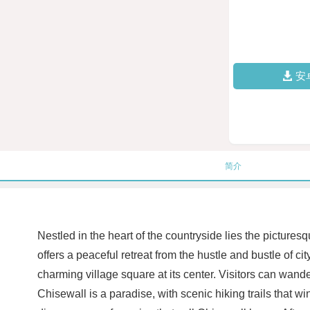
安
简介
Nestled in the heart of the countryside lies the picture
offers a peaceful retreat from the hustle and bustle of cit
charming village square at its center. Visitors can wand
Chisewall is a paradise, with scenic hiking trails that w