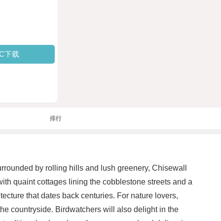
PC下载
排行
urrounded by rolling hills and lush greenery, Chisewall
, with quaint cottages lining the cobblestone streets and a
ecture that dates back centuries. For nature lovers,
he countryside. Birdwatchers will also delight in the