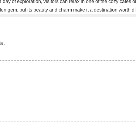
 day of exploration, visitors can relax in one of the cozy cafes 
den gem, but its beauty and charm make it a destination worth d
绩。