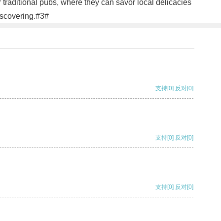
or traditional pubs, where they can savor local delicacies
iscovering.#3#
支持
[0]
反对
[0]
支持
[0]
反对
[0]
支持
[0]
反对
[0]