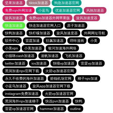
坚果加速器
tiktok加速器
狗急加速器官网
免费vqn外网加速
小蓝鸟
优途加速器官网
风驰加速器
旋风加速器
免费vps加速器外网苹果版
旋风加速度器
快连加速器
快连加速器官网入口
原子加速器
快鸭加速器
快柠檬加速器
旋风加速度器
外网网址导航
软件中心
雷霆加速
狂飙加速器
哔咔漫画
小美
小美vpn
小美加速器
银河加速海外网络
小猫咪ciash加速器
速帆加速器
飞机加速器
twitter加速器
ios加速器
快喵vp加速器
雷霆vp加速器
黑洞加速npv官网下载
火箭vp加速器官网
永久不收费的海外加速器
赔钱机场官网
梯子npv加速
小蓝鸟加速器
旋风app加速器官网下载
instagram免费加速器
火箭vp加速器官网
黑洞海外npv加速梯子
快连pvn加速器
快鸭
雷霆vp加速器官网
hammer加速器
outline