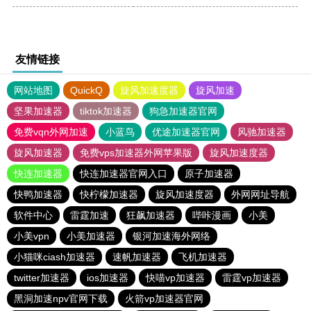
友情链接
网站地图
QuickQ
旋风加速度器
旋风加速
坚果加速器
tiktok加速器
狗急加速器官网
免费vqn外网加速
小蓝鸟
优途加速器官网
风驰加速器
旋风加速器
免费vps加速器外网苹果版
旋风加速度器
快连加速器
快连加速器官网入口
原子加速器
快鸭加速器
快柠檬加速器
旋风加速度器
外网网址导航
软件中心
雷霆加速
狂飙加速器
哔咔漫画
小美
小美vpn
小美加速器
银河加速海外网络
小猫咪ciash加速器
速帆加速器
飞机加速器
twitter加速器
ios加速器
快喵vp加速器
雷霆vp加速器
黑洞加速npv官网下载
火箭vp加速器官网