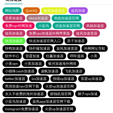
网站地图
QuickQ
旋风加速度器
旋风加速
坚果加速器
tiktok加速器
狗急加速器官网
免费vqn外网加速
小蓝鸟
优途加速器官网
风驰加速器
旋风加速器
免费vps加速器外网苹果版
旋风加速度器
快连加速器
快连加速器官网入口
原子加速器
快鸭加速器
快柠檬加速器
旋风加速度器
外网网址导航
软件中心
雷霆加速
狂飙加速器
哔咔漫画
小美
小美vpn
小美加速器
银河加速海外网络
小猫咪ciash加速器
速帆加速器
飞机加速器
twitter加速器
ios加速器
快喵vp加速器
雷霆vp加速器
黑洞加速npv官网下载
火箭vp加速器官网
永久不收费的海外加速器
赔钱机场官网
梯子npv加速
小蓝鸟加速器
旋风app加速器官网下载
instagram免费加速器
火箭vp加速器官网