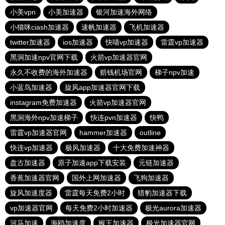
小美vpn
小美加速器
银河加速海外网络
小猫咪ciash加速器
速帆加速器
飞机加速器
twitter加速器
ios加速器
快喵vp加速器
雷霆vp加速器
黑洞加速npv官网下载
火箭vp加速器官网
永久不收费的海外加速器
赔钱机场官网
梯子npv加速
小蓝鸟加速器
旋风app加速器官网下载
instagram免费加速器
火箭vp加速器官网
黑洞海外npv加速梯子
快连pvn加速器
快鸭
雷霆vp加速器官网
hammer加速器
outline
快连vp加速器
极风加速器
十大免费加速神器
盘古加速器
原子加速app下载安装
元链加速器
香蕉加速器官网
国外上网加速器
飞狗加速器
旋风加速度器
雷霆每天免费2小时
猎豹加速器下载
vp加速器官网
每天免费2小时加速器
极光aurora加速器
河马加速
海鸥加速度
猴王加速器
极光加速器官网