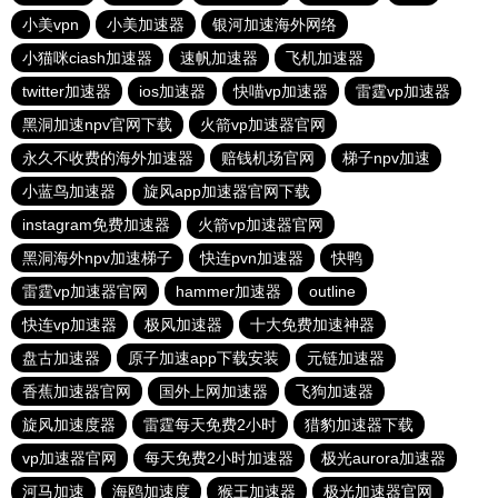
小美vpn
小美加速器
银河加速海外网络
小猫咪ciash加速器
速帆加速器
飞机加速器
twitter加速器
ios加速器
快喵vp加速器
雷霆vp加速器
黑洞加速npv官网下载
火箭vp加速器官网
永久不收费的海外加速器
赔钱机场官网
梯子npv加速
小蓝鸟加速器
旋风app加速器官网下载
instagram免费加速器
火箭vp加速器官网
黑洞海外npv加速梯子
快连pvn加速器
快鸭
雷霆vp加速器官网
hammer加速器
outline
快连vp加速器
极风加速器
十大免费加速神器
盘古加速器
原子加速app下载安装
元链加速器
香蕉加速器官网
国外上网加速器
飞狗加速器
旋风加速度器
雷霆每天免费2小时
猎豹加速器下载
vp加速器官网
每天免费2小时加速器
极光aurora加速器
河马加速
海鸥加速度
猴王加速器
极光加速器官网