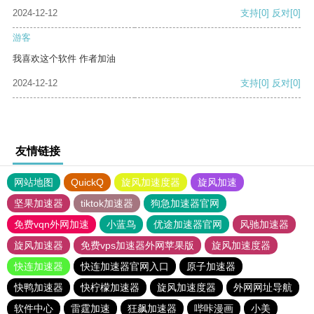
2024-12-12
支持
[0]
反对
[0]
游客
我喜欢这个软件 作者加油
2024-12-12
支持
[0]
反对
[0]
友情链接
网站地图
QuickQ
旋风加速度器
旋风加速
坚果加速器
tiktok加速器
狗急加速器官网
免费vqn外网加速
小蓝鸟
优途加速器官网
风驰加速器
旋风加速器
免费vps加速器外网苹果版
旋风加速度器
快连加速器
快连加速器官网入口
原子加速器
快鸭加速器
快柠檬加速器
旋风加速度器
外网网址导航
软件中心
雷霆加速
狂飙加速器
哔咔漫画
小美