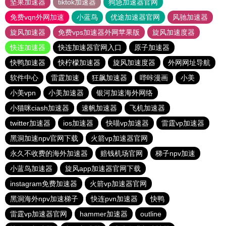
坚果加速器
tiktok加速器
狗急加速器官网
免费vqn外网加速
小蓝鸟
优途加速器官网
风驰加速器
旋风加速器
免费vps加速器外网苹果版
旋风加速度器
快连加速器
快连加速器官网入口
原子加速器
快鸭加速器
快柠檬加速器
旋风加速度器
外网网址导航
软件中心
雷霆加速
狂飙加速器
哔咔漫画
小美
小美vpn
小美加速器
银河加速海外网络
小猫咪ciash加速器
速帆加速器
飞机加速器
twitter加速器
ios加速器
快喵vp加速器
雷霆vp加速器
黑洞加速npv官网下载
火箭vp加速器官网
永久不收费的海外加速器
赔钱机场官网
梯子npv加速
小蓝鸟加速器
旋风app加速器官网下载
instagram免费加速器
火箭vp加速器官网
黑洞海外npv加速梯子
快连pvn加速器
快鸭
雷霆vp加速器官网
hammer加速器
outline