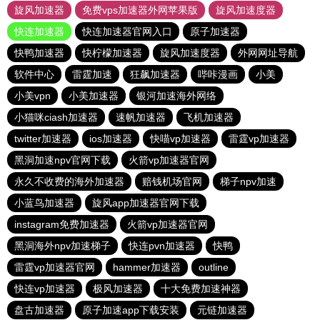
旋风加速器
免费vps加速器外网苹果版
旋风加速度器
快连加速器
快连加速器官网入口
原子加速器
快鸭加速器
快柠檬加速器
旋风加速度器
外网网址导航
软件中心
雷霆加速
狂飙加速器
哔咔漫画
小美
小美vpn
小美加速器
银河加速海外网络
小猫咪ciash加速器
速帆加速器
飞机加速器
twitter加速器
ios加速器
快喵vp加速器
雷霆vp加速器
黑洞加速npv官网下载
火箭vp加速器官网
永久不收费的海外加速器
赔钱机场官网
梯子npv加速
小蓝鸟加速器
旋风app加速器官网下载
instagram免费加速器
火箭vp加速器官网
黑洞海外npv加速梯子
快连pvn加速器
快鸭
雷霆vp加速器官网
hammer加速器
outline
快连vp加速器
极风加速器
十大免费加速神器
盘古加速器
原子加速app下载安装
元链加速器