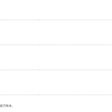
。
。
中游刃有余。