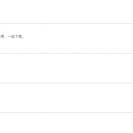
合理，一目了然。
。