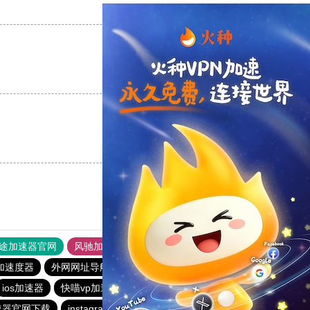
支持
[0]
反对
[0]
支持
[0]
反对
[0]
支持
[0]
反对
[0]
途加速器官网
风驰加速器
旋风加速器
加速度器
外网网址导航
软件中心
雷霆加速
狂飙加速器
ios加速器
快喵vp加速器
雷霆vp加速器
速器官网下载
instagram免费加速器
火箭vp加速器官网