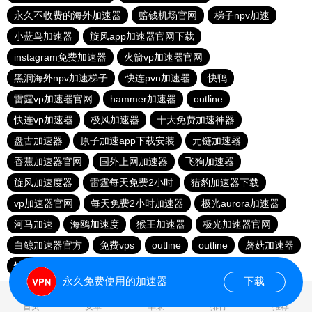
永久不收费的海外加速器
赔钱机场官网
梯子npv加速
小蓝鸟加速器
旋风app加速器官网下载
instagram免费加速器
火箭vp加速器官网
黑洞海外npv加速梯子
快连pvn加速器
快鸭
雷霆vp加速器官网
hammer加速器
outline
快连vp加速器
极风加速器
十大免费加速神器
盘古加速器
原子加速app下载安装
元链加速器
香蕉加速器官网
国外上网加速器
飞狗加速器
旋风加速度器
雷霆每天免费2小时
猎豹加速器下载
vp加速器官网
每天免费2小时加速器
极光aurora加速器
河马加速
海鸥加速度
猴王加速器
极光加速器官网
白鲸加速器官方
免费vps
outline
outline
蘑菇加速器
快联加速器
永久免费使用的加速器
下载
0.025228s
首页
安卓
苹果
排行
推荐