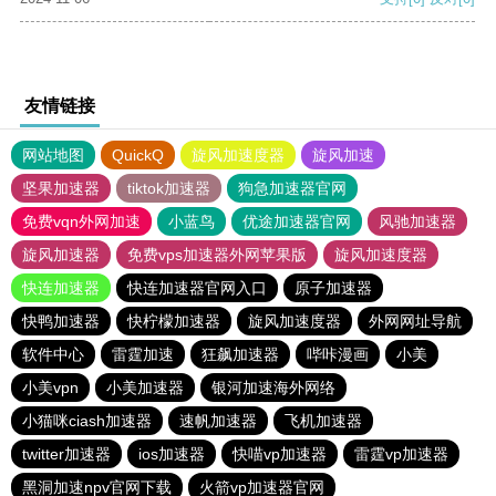
友情链接
网站地图
QuickQ
旋风加速度器
旋风加速
坚果加速器
tiktok加速器
狗急加速器官网
免费vqn外网加速
小蓝鸟
优途加速器官网
风驰加速器
旋风加速器
免费vps加速器外网苹果版
旋风加速度器
快连加速器
快连加速器官网入口
原子加速器
快鸭加速器
快柠檬加速器
旋风加速度器
外网网址导航
软件中心
雷霆加速
狂飙加速器
哔咔漫画
小美
小美vpn
小美加速器
银河加速海外网络
小猫咪ciash加速器
速帆加速器
飞机加速器
twitter加速器
ios加速器
快喵vp加速器
雷霆vp加速器
黑洞加速npv官网下载
火箭vp加速器官网