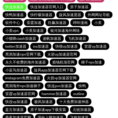
快连加速器
快连加速器官网入口
原子加速器
快鸭加速器
快柠檬加速器
旋风加速度器
外网网址导航
软件中心
雷霆加速
狂飙加速器
哔咔漫画
小美
小美vpn
小美加速器
银河加速海外网络
小猫咪ciash加速器
速帆加速器
飞机加速器
twitter加速器
ios加速器
快喵vp加速器
雷霆vp加速器
黑洞加速npv官网下载
火箭vp加速器官网
永久不收费的海外加速器
赔钱机场官网
梯子npv加速
小蓝鸟加速器
旋风app加速器官网下载
instagram免费加速器
火箭vp加速器官网
黑洞海外npv加速梯子
快连pvn加速器
快鸭
雷霆vp加速器官网
hammer加速器
outline
快连vp加速器
极风加速器
十大免费加速神器
盘古加速器
原子加速app下载安装
元链加速器
香蕉加速器官网
国外上网加速器
飞狗加速器