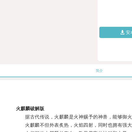
安
简介
火麒麟破解版
据古代传说，火麒麟是火神赐予的神兽，能够御火
火麒麟不但外表炙热，火焰四射，同时也拥有强大