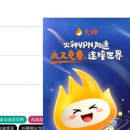
支持
[0]
反对
[0]
支持
[0]
反对
[0]
支持
[0]
反对
[0]
途加速器官网
风驰加速器
旋风加速器
加速度器
外网网址导航
软件中心
雷霆加速
狂飙加速器