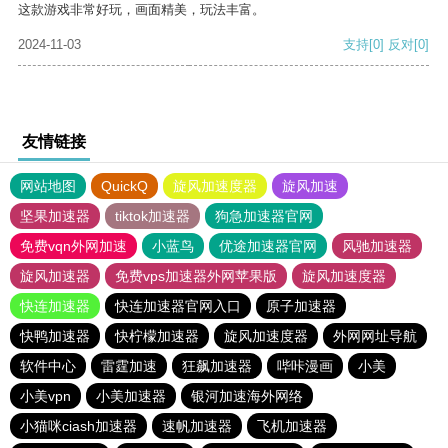
这款游戏非常好玩，画面精美，玩法丰富。
2024-11-03
支持
[0]
反对
[0]
友情链接
网站地图
QuickQ
旋风加速度器
旋风加速
坚果加速器
tiktok加速器
狗急加速器官网
免费vqn外网加速
小蓝鸟
优途加速器官网
风驰加速器
旋风加速器
免费vps加速器外网苹果版
旋风加速度器
快连加速器
快连加速器官网入口
原子加速器
快鸭加速器
快柠檬加速器
旋风加速度器
外网网址导航
软件中心
雷霆加速
狂飙加速器
哔咔漫画
小美
小美vpn
小美加速器
银河加速海外网络
小猫咪ciash加速器
速帆加速器
飞机加速器