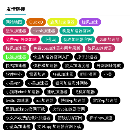
友情链接
网站地图
QuickQ
旋风加速度器
旋风加速
坚果加速器
tiktok加速器
狗急加速器官网
免费vqn外网加速
小蓝鸟
优途加速器官网
风驰加速器
旋风加速器
免费vps加速器外网苹果版
旋风加速度器
快连加速器
快连加速器官网入口
原子加速器
快鸭加速器
快柠檬加速器
旋风加速度器
外网网址导航
软件中心
雷霆加速
狂飙加速器
哔咔漫画
小美
小美vpn
小美加速器
银河加速海外网络
小猫咪ciash加速器
速帆加速器
飞机加速器
twitter加速器
ios加速器
快喵vp加速器
雷霆vp加速器
黑洞加速npv官网下载
火箭vp加速器官网
永久不收费的海外加速器
赔钱机场官网
梯子npv加速
小蓝鸟加速器
旋风app加速器官网下载