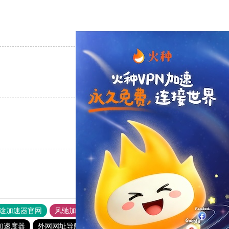
支持
[0]
反对
[0]
支持
[0]
反对
[0]
支持
[0]
反对
[0]
途加速器官网
风驰加速器
旋风加速器
加速度器
外网网址导航
软件中心
雷霆加速
狂飙加速器