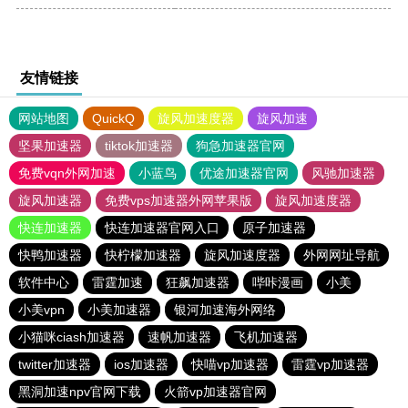
友情链接
网站地图
QuickQ
旋风加速度器
旋风加速
坚果加速器
tiktok加速器
狗急加速器官网
免费vqn外网加速
小蓝鸟
优途加速器官网
风驰加速器
旋风加速器
免费vps加速器外网苹果版
旋风加速度器
快连加速器
快连加速器官网入口
原子加速器
快鸭加速器
快柠檬加速器
旋风加速度器
外网网址导航
软件中心
雷霆加速
狂飙加速器
哔咔漫画
小美
小美vpn
小美加速器
银河加速海外网络
小猫咪ciash加速器
速帆加速器
飞机加速器
twitter加速器
ios加速器
快喵vp加速器
雷霆vp加速器
黑洞加速npv官网下载
火箭vp加速器官网