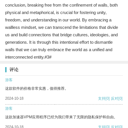
conclusion, breaking free from the confinement of walls, both
physical and metaphorical, is crucial for fostering unity,
freedom, and understanding in our world. By embracing a
wallless mindset, we can transcend the limitations that divide
us and build connections that bridge cultures, ideologies, and
generations. It is through this intentional effort to dismantle
walls that we can truly embrace the world as a unified and
interconnected entity.#3#
评论
游客
这款软件的价格非常实惠，值得推荐。
2024-10-18
支持
[0]
反对
[0]
游客
这款加速器VPM应用程序已经为我们带来了无限的隐私保护和自由。
2024-10-18
支持
[0]
反对
[0]