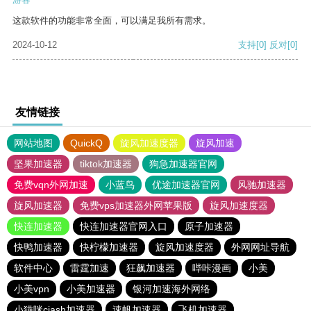
这款软件的功能非常全面，可以满足我所有需求。
2024-10-12
支持
[0]
反对
[0]
友情链接
网站地图
QuickQ
旋风加速度器
旋风加速
坚果加速器
tiktok加速器
狗急加速器官网
免费vqn外网加速
小蓝鸟
优途加速器官网
风驰加速器
旋风加速器
免费vps加速器外网苹果版
旋风加速度器
快连加速器
快连加速器官网入口
原子加速器
快鸭加速器
快柠檬加速器
旋风加速度器
外网网址导航
软件中心
雷霆加速
狂飙加速器
哔咔漫画
小美
小美vpn
小美加速器
银河加速海外网络
小猫咪ciash加速器
速帆加速器
飞机加速器