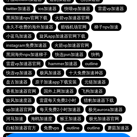
twitter加速器
ios加速器
快喵vp加速器
雷霆vp加速器
黑洞加速npv官网下载
火箭vp加速器官网
永久不收费的海外加速器
赔钱机场官网
梯子npv加速
小蓝鸟加速器
旋风app加速器官网下载
instagram免费加速器
火箭vp加速器官网
黑洞海外npv加速梯子
快连pvn加速器
快鸭
雷霆vp加速器官网
hammer加速器
outline
快连vp加速器
极风加速器
十大免费加速神器
盘古加速器
原子加速app下载安装
元链加速器
香蕉加速器官网
国外上网加速器
飞狗加速器
旋风加速度器
雷霆每天免费2小时
猎豹加速器下载
vp加速器官网
每天免费2小时加速器
极光aurora加速器
河马加速
海鸥加速度
猴王加速器
极光加速器官网
白鲸加速器官方
免费vps
outline
outline
蘑菇加速器