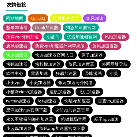
友情链接
网站地图
QuickQ
旋风加速度器
旋风加速
坚果加速器
tiktok加速器
狗急加速器官网
免费vqn外网加速
小蓝鸟
优途加速器官网
风驰加速器
旋风加速器
免费vps加速器外网苹果版
旋风加速度器
快连加速器
快连加速器官网入口
原子加速器
快鸭加速器
快柠檬加速器
旋风加速度器
外网网址导航
软件中心
雷霆加速
狂飙加速器
哔咔漫画
小美
小美vpn
小美加速器
银河加速海外网络
小猫咪ciash加速器
速帆加速器
飞机加速器
twitter加速器
ios加速器
快喵vp加速器
雷霆vp加速器
黑洞加速npv官网下载
火箭vp加速器官网
永久不收费的海外加速器
赔钱机场官网
梯子npv加速
小蓝鸟加速器
旋风app加速器官网下载