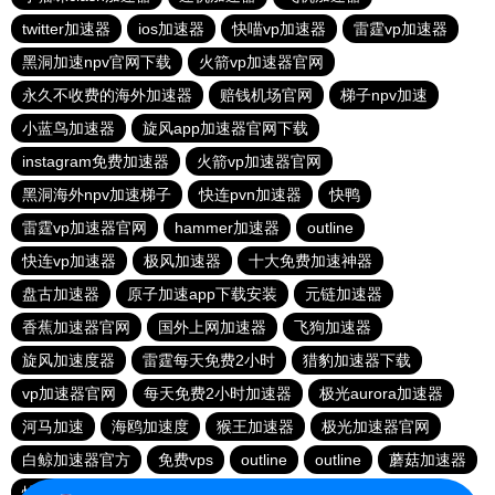
twitter加速器
ios加速器
快喵vp加速器
雷霆vp加速器
黑洞加速npv官网下载
火箭vp加速器官网
永久不收费的海外加速器
赔钱机场官网
梯子npv加速
小蓝鸟加速器
旋风app加速器官网下载
instagram免费加速器
火箭vp加速器官网
黑洞海外npv加速梯子
快连pvn加速器
快鸭
雷霆vp加速器官网
hammer加速器
outline
快连vp加速器
极风加速器
十大免费加速神器
盘古加速器
原子加速app下载安装
元链加速器
香蕉加速器官网
国外上网加速器
飞狗加速器
旋风加速度器
雷霆每天免费2小时
猎豹加速器下载
vp加速器官网
每天免费2小时加速器
极光aurora加速器
河马加速
海鸥加速度
猴王加速器
极光加速器官网
白鲸加速器官方
免费vps
outline
outline
蘑菇加速器
快联加速器