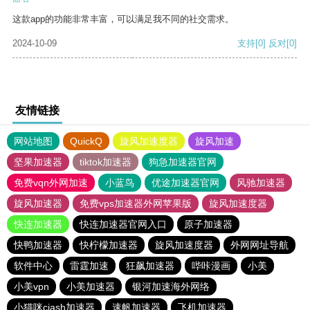
这款app的功能非常丰富，可以满足我不同的社交需求。
2024-10-09
支持
[0]
反对
[0]
友情链接
网站地图
QuickQ
旋风加速度器
旋风加速
坚果加速器
tiktok加速器
狗急加速器官网
免费vqn外网加速
小蓝鸟
优途加速器官网
风驰加速器
旋风加速器
免费vps加速器外网苹果版
旋风加速度器
快连加速器
快连加速器官网入口
原子加速器
快鸭加速器
快柠檬加速器
旋风加速度器
外网网址导航
软件中心
雷霆加速
狂飙加速器
哔咔漫画
小美
小美vpn
小美加速器
银河加速海外网络
小猫咪ciash加速器
速帆加速器
飞机加速器