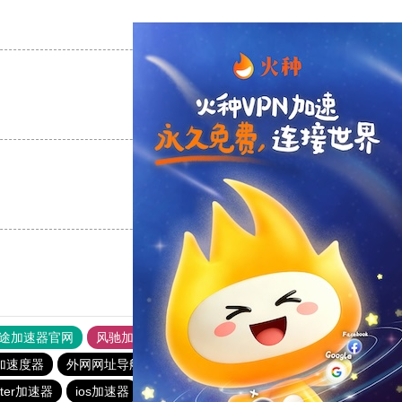
支持
[0]
反对
[0]
支持
[0]
反对
[0]
支持
[0]
反对
[0]
途加速器官网
风驰加速器
旋风加速器
加速度器
外网网址导航
软件中心
雷霆加速
狂飙加速器
itter加速器
ios加速器
快喵vp加速器
雷霆vp加速器