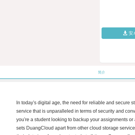
安
简介
In today's digital age, the need for reliable and secure
service that is unparalleled in terms of security and c
you're a student looking to backup your assignments or 
sets DuangCloud apart from other cloud storage services 