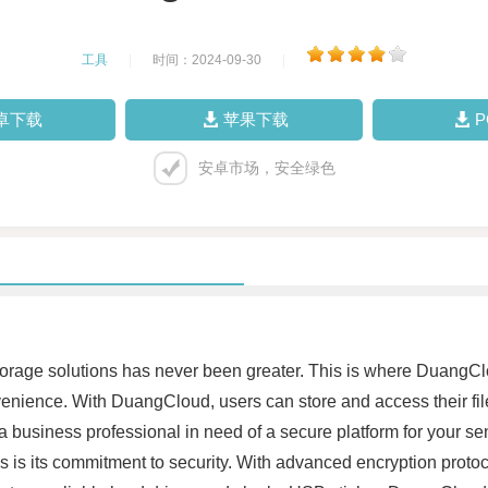
工具
|
时间：2024-09-30
|
卓下载
苹果下载
安卓市场，安全绿色
 storage solutions has never been greater. This is where DuangClo
onvenience. With DuangCloud, users can store and access their fi
a business professional in need of a secure platform for your 
is its commitment to security. With advanced encryption protoco