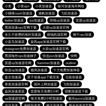
小美
小美vpn
小美加速器
银河加速海外网络
小猫咪ciash加速器
速帆加速器
飞机加速器
twitter加速器
ios加速器
快喵vp加速器
雷霆vp加速器
黑洞加速npv官网下载
火箭vp加速器官网
永久不收费的海外加速器
赔钱机场官网
梯子npv加速
小蓝鸟加速器
旋风app加速器官网下载
instagram免费加速器
火箭vp加速器官网
黑洞海外npv加速梯子
快连pvn加速器
快鸭
雷霆vp加速器官网
hammer加速器
outline
快连vp加速器
极风加速器
十大免费加速神器
盘古加速器
原子加速app下载安装
元链加速器
香蕉加速器官网
国外上网加速器
飞狗加速器
旋风加速度器
雷霆每天免费2小时
猎豹加速器下载
vp加速器官网
每天免费2小时加速器
极光aurora加速器
河马加速
海鸥加速度
猴王加速器
极光加速器官网