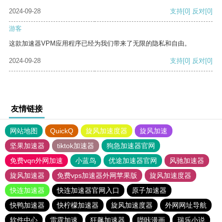
2024-09-28
支持
[0]
反对
[0]
游客
这款加速器VPM应用程序已经为我们带来了无限的隐私和自由。
2024-09-28
支持
[0]
反对
[0]
友情链接
网站地图
QuickQ
旋风加速度器
旋风加速
坚果加速器
tiktok加速器
狗急加速器官网
免费vqn外网加速
小蓝鸟
优途加速器官网
风驰加速器
旋风加速器
免费vps加速器外网苹果版
旋风加速度器
快连加速器
快连加速器官网入口
原子加速器
快鸭加速器
快柠檬加速器
旋风加速度器
外网网址导航
软件中心
雷霆加速
狂飙加速器
哔咔漫画
瑞乐小说