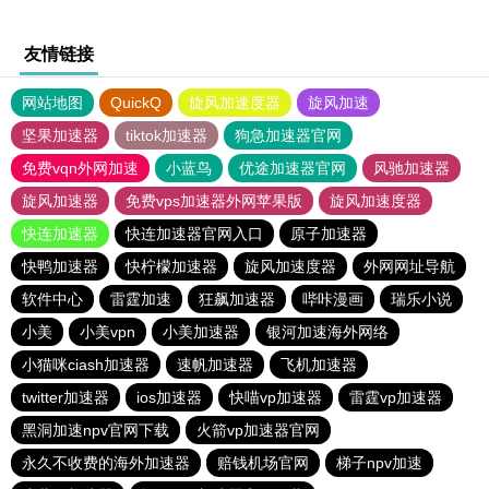
友情链接
网站地图
QuickQ
旋风加速度器
旋风加速
坚果加速器
tiktok加速器
狗急加速器官网
免费vqn外网加速
小蓝鸟
优途加速器官网
风驰加速器
旋风加速器
免费vps加速器外网苹果版
旋风加速度器
快连加速器
快连加速器官网入口
原子加速器
快鸭加速器
快柠檬加速器
旋风加速度器
外网网址导航
软件中心
雷霆加速
狂飙加速器
哔咔漫画
瑞乐小说
小美
小美vpn
小美加速器
银河加速海外网络
小猫咪ciash加速器
速帆加速器
飞机加速器
twitter加速器
ios加速器
快喵vp加速器
雷霆vp加速器
黑洞加速npv官网下载
火箭vp加速器官网
永久不收费的海外加速器
赔钱机场官网
梯子npv加速