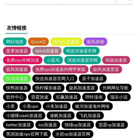
友情链接
网站地图
QuickQ
旋风加速度器
旋风加速
坚果加速器
tiktok加速器
狗急加速器官网
免费vqn外网加速
小蓝鸟
优途加速器官网
风驰加速器
旋风加速器
免费vps加速器外网苹果版
旋风加速度器
快连加速器
快连加速器官网入口
原子加速器
快鸭加速器
快柠檬加速器
旋风加速度器
外网网址导航
软件中心
雷霆加速
狂飙加速器
哔咔漫画
瑞乐小说
小美
小美vpn
小美加速器
银河加速海外网络
小猫咪ciash加速器
速帆加速器
飞机加速器
twitter加速器
ios加速器
快喵vp加速器
雷霆vp加速器
黑洞加速npv官网下载
火箭vp加速器官网