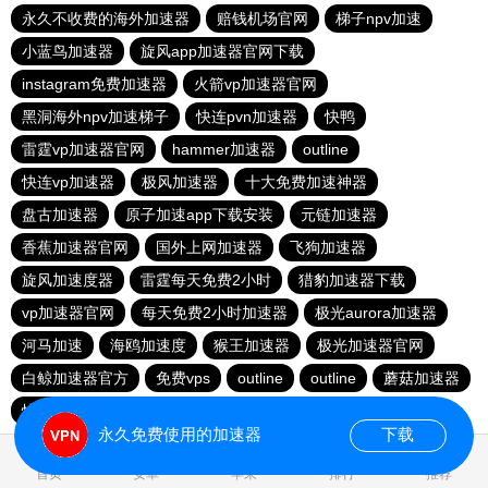
永久不收费的海外加速器
赔钱机场官网
梯子npv加速
小蓝鸟加速器
旋风app加速器官网下载
instagram免费加速器
火箭vp加速器官网
黑洞海外npv加速梯子
快连pvn加速器
快鸭
雷霆vp加速器官网
hammer加速器
outline
快连vp加速器
极风加速器
十大免费加速神器
盘古加速器
原子加速app下载安装
元链加速器
香蕉加速器官网
国外上网加速器
飞狗加速器
旋风加速度器
雷霆每天免费2小时
猎豹加速器下载
vp加速器官网
每天免费2小时加速器
极光aurora加速器
河马加速
海鸥加速度
猴王加速器
极光加速器官网
白鲸加速器官方
免费vps
outline
outline
蘑菇加速器
快联加速器
永久免费使用的加速器
下载
0.029977s
首页
安卓
苹果
排行
推荐