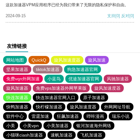
这款加速器VPM应用程序已经为我们带来了无限的隐私保护和自由。
2024-09-15
支持
[0]
反对
[0]
友情链接
网站地图
QuickQ
旋风加速度器
旋风加速
坚果加速器
tiktok加速器
狗急加速器官网
免费vqn外网加速
小蓝鸟
优途加速器官网
风驰加速器
旋风加速器
免费vps加速器外网苹果版
旋风加速度器
快连加速器
快连加速器官网入口
原子加速器
快鸭加速器
快柠檬加速器
旋风加速度器
外网网址导航
软件中心
雷霆加速
狂飙加速器
哔咔漫画
瑞乐小说
小美
小美vpn
小美加速器
银河加速海外网络
小猫咪ciash加速器
速帆加速器
飞机加速器