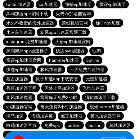
twitter加速器
ios加速器
快喵vp加速器
雷霆vp加速器
黑洞加速npv官网下载
火箭vp加速器官网
永久不收费的海外加速器
赔钱机场官网
梯子npv加速
小蓝鸟加速器
旋风app加速器官网下载
instagram免费加速器
火箭vp加速器官网
黑洞海外npv加速梯子
快连pvn加速器
快鸭
雷霆vp加速器官网
hammer加速器
outline
快连vp加速器
极风加速器
十大免费加速神器
盘古加速器
原子加速app下载安装
元链加速器
香蕉加速器官网
国外上网加速器
飞狗加速器
旋风加速度器
雷霆每天免费2小时
猎豹加速器下载
vp加速器官网
每天免费2小时加速器
极光aurora加速器
河马加速
海鸥加速度
猴王加速器
极光加速器官网
白鲸加速器官方
免费vps
outline
outline
蘑菇加速器
快联加速器