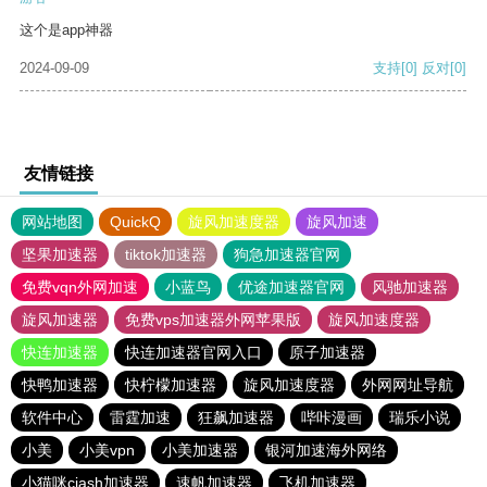
这个是app神器
2024-09-09
支持
[0]
反对
[0]
友情链接
网站地图
QuickQ
旋风加速度器
旋风加速
坚果加速器
tiktok加速器
狗急加速器官网
免费vqn外网加速
小蓝鸟
优途加速器官网
风驰加速器
旋风加速器
免费vps加速器外网苹果版
旋风加速度器
快连加速器
快连加速器官网入口
原子加速器
快鸭加速器
快柠檬加速器
旋风加速度器
外网网址导航
软件中心
雷霆加速
狂飙加速器
哔咔漫画
瑞乐小说
小美
小美vpn
小美加速器
银河加速海外网络
小猫咪ciash加速器
速帆加速器
飞机加速器