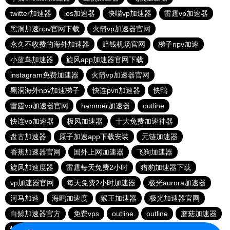
twitter加速器
ios加速器
快喵vp加速器
雷霆vp加速器
黑洞加速npv官网下载
火箭vp加速器官网
永久不收费的海外加速器
赔钱机场官网
梯子npv加速
小蓝鸟加速器
旋风app加速器官网下载
instagram免费加速器
火箭vp加速器官网
黑洞海外npv加速梯子
快连pvn加速器
快鸭
雷霆vp加速器官网
hammer加速器
outline
快连vp加速器
极风加速器
十大免费加速神器
盘古加速器
原子加速app下载安装
元链加速器
香蕉加速器官网
国外上网加速器
飞狗加速器
旋风加速度器
雷霆每天免费2小时
猎豹加速器下载
vp加速器官网
每天免费2小时加速器
极光aurora加速器
河马加速
海鸥加速度
猴王加速器
极光加速器官网
白鲸加速器官方
免费vps
outline
outline
蘑菇加速器
快联加速器