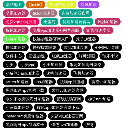
网站地图
QuickQ
旋风加速度器
旋风加速
坚果加速器
tiktok加速器
狗急加速器官网
免费vqn外网加速
小蓝鸟
优途加速器官网
风驰加速器
旋风加速器
免费vps加速器外网苹果版
旋风加速度器
快连加速器
快连加速器官网入口
原子加速器
快鸭加速器
快柠檬加速器
旋风加速度器
外网网址导航
软件中心
雷霆加速
狂飙加速器
哔咔漫画
瑞乐小说
小美
小美vpn
小美加速器
银河加速海外网络
小猫咪ciash加速器
速帆加速器
飞机加速器
twitter加速器
ios加速器
快喵vp加速器
雷霆vp加速器
黑洞加速npv官网下载
火箭vp加速器官网
永久不收费的海外加速器
赔钱机场官网
梯子npv加速
小蓝鸟加速器
旋风app加速器官网下载
instagram免费加速器
火箭vp加速器官网
黑洞海外npv加速梯子
快连pvn加速器
快鸭