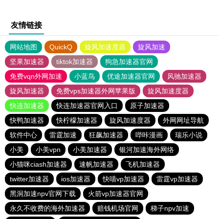
友情链接
网站地图
QuickQ
旋风加速度器
旋风加速
坚果加速器
tiktok加速器
狗急加速器官网
免费vqn外网加速
小蓝鸟
优途加速器官网
风驰加速器
旋风加速器
免费vps加速器外网苹果版
旋风加速度器
快连加速器
快连加速器官网入口
原子加速器
快鸭加速器
快柠檬加速器
旋风加速度器
外网网址导航
软件中心
雷霆加速
狂飙加速器
哔咔漫画
瑞乐小说
小美
小美vpn
小美加速器
银河加速海外网络
小猫咪ciash加速器
速帆加速器
飞机加速器
twitter加速器
ios加速器
快喵vp加速器
雷霆vp加速器
黑洞加速npv官网下载
火箭vp加速器官网
永久不收费的海外加速器
赔钱机场官网
梯子npv加速