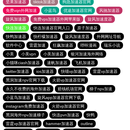
坚果加速器
tiktok加速器
狗急加速器官网
免费vqn外网加速
小蓝鸟
优途加速器官网
风驰加速器
旋风加速器
免费vps加速器外网苹果版
旋风加速度器
快连加速器
快连加速器官网入口
原子加速器
快鸭加速器
快柠檬加速器
旋风加速度器
外网网址导航
软件中心
雷霆加速
狂飙加速器
哔咔漫画
瑞乐小说
小美
小美vpn
小美加速器
银河加速海外网络
小猫咪ciash加速器
速帆加速器
飞机加速器
twitter加速器
ios加速器
快喵vp加速器
雷霆vp加速器
黑洞加速npv官网下载
火箭vp加速器官网
永久不收费的海外加速器
赔钱机场官网
梯子npv加速
小蓝鸟加速器
旋风app加速器官网下载
instagram免费加速器
火箭vp加速器官网
黑洞海外npv加速梯子
快连pvn加速器
快鸭
雷霆vp加速器官网
hammer加速器
outline