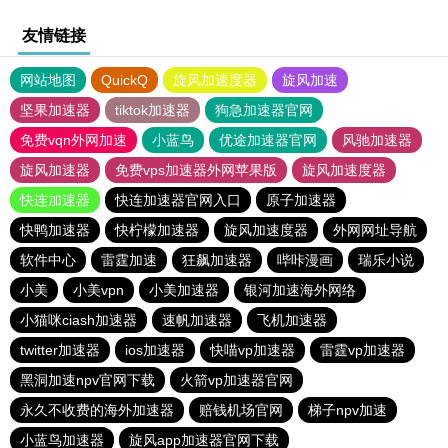
友情链接
网站地图
QuickQ
旋风加速度器
旋风加速
坚果加速器
tiktok加速器
狗急加速器官网
免费vqn外网加速
小蓝鸟
优途加速器官网
风驰加速器
旋风加速器
免费vps加速器外网苹果版
旋风加速度器
快连加速器
快连加速器官网入口
原子加速器
快鸭加速器
快柠檬加速器
旋风加速度器
外网网址导航
软件中心
雷霆加速
狂飙加速器
哔咔漫画
瑞乐小说
小美
小美vpn
小美加速器
银河加速海外网络
小猫咪ciash加速器
速帆加速器
飞机加速器
twitter加速器
ios加速器
快喵vp加速器
雷霆vp加速器
黑洞加速npv官网下载
火箭vp加速器官网
永久不收费的海外加速器
赔钱机场官网
梯子npv加速
小蓝鸟加速器
旋风app加速器官网下载