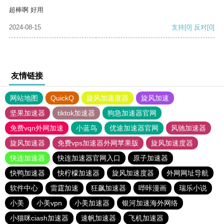
超棒啊 好用
2024-08-15
支持
[0]
反对
[0]
友情链接
网站地图
QuickQ
旋风加速度器
旋风加速
坚果加速器
tiktok加速器
狗急加速器官网
免费vqn外网加速
小蓝鸟
优途加速器官网
风驰加速器
旋风加速器
免费vps加速器外网苹果版
旋风加速度器
快连加速器
快连加速器官网入口
原子加速器
快鸭加速器
快柠檬加速器
旋风加速度器
外网网址导航
软件中心
雷霆加速
狂飙加速器
哔咔漫画
瑞乐小说
小美
小美vpn
小美加速器
银河加速海外网络
小猫咪ciash加速器
速帆加速器
飞机加速器