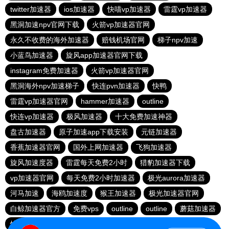
twitter加速器
ios加速器
快喵vp加速器
雷霆vp加速器
黑洞加速npv官网下载
火箭vp加速器官网
永久不收费的海外加速器
赔钱机场官网
梯子npv加速
小蓝鸟加速器
旋风app加速器官网下载
instagram免费加速器
火箭vp加速器官网
黑洞海外npv加速梯子
快连pvn加速器
快鸭
雷霆vp加速器官网
hammer加速器
outline
快连vp加速器
极风加速器
十大免费加速神器
盘古加速器
原子加速app下载安装
元链加速器
香蕉加速器官网
国外上网加速器
飞狗加速器
旋风加速度器
雷霆每天免费2小时
猎豹加速器下载
vp加速器官网
每天免费2小时加速器
极光aurora加速器
河马加速
海鸥加速度
猴王加速器
极光加速器官网
白鲸加速器官方
免费vps
outline
outline
蘑菇加速器
快联加速器