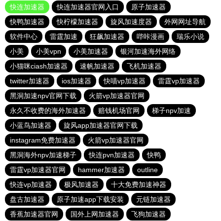
快连加速器
快连加速器官网入口
原子加速器
快鸭加速器
快柠檬加速器
旋风加速度器
外网网址导航
软件中心
雷霆加速
狂飙加速器
哔咔漫画
瑞乐小说
小美
小美vpn
小美加速器
银河加速海外网络
小猫咪ciash加速器
速帆加速器
飞机加速器
twitter加速器
ios加速器
快喵vp加速器
雷霆vp加速器
黑洞加速npv官网下载
火箭vp加速器官网
永久不收费的海外加速器
赔钱机场官网
梯子npv加速
小蓝鸟加速器
旋风app加速器官网下载
instagram免费加速器
火箭vp加速器官网
黑洞海外npv加速梯子
快连pvn加速器
快鸭
雷霆vp加速器官网
hammer加速器
outline
快连vp加速器
极风加速器
十大免费加速神器
盘古加速器
原子加速app下载安装
元链加速器
香蕉加速器官网
国外上网加速器
飞狗加速器