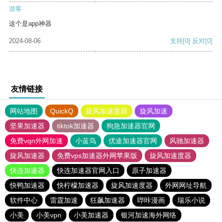
游客
这个是app神器
2024-08-06
支持
[0]
反对
[0]
友情链接
网站地图
QuickQ
旋风加速度器
旋风加速
坚果加速器
tiktok加速器
狗急加速器官网
免费vqn外网加速
小蓝鸟
优途加速器官网
风驰加速器
旋风加速器
免费vps加速器外网苹果版
旋风加速度器
快连加速器
快连加速器官网入口
原子加速器
快鸭加速器
快柠檬加速器
旋风加速度器
外网网址导航
软件中心
雷霆加速
狂飙加速器
哔咔漫画
瑞乐小说
小美
小美vpn
小美加速器
银河加速海外网络