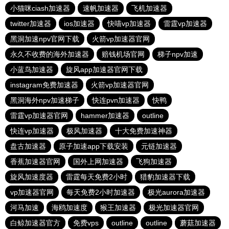
小猫咪ciash加速器
速帆加速器
飞机加速器
twitter加速器
ios加速器
快喵vp加速器
雷霆vp加速器
黑洞加速npv官网下载
火箭vp加速器官网
永久不收费的海外加速器
赔钱机场官网
梯子npv加速
小蓝鸟加速器
旋风app加速器官网下载
instagram免费加速器
火箭vp加速器官网
黑洞海外npv加速梯子
快连pvn加速器
快鸭
雷霆vp加速器官网
hammer加速器
outline
快连vp加速器
极风加速器
十大免费加速神器
盘古加速器
原子加速app下载安装
元链加速器
香蕉加速器官网
国外上网加速器
飞狗加速器
旋风加速度器
雷霆每天免费2小时
猎豹加速器下载
vp加速器官网
每天免费2小时加速器
极光aurora加速器
河马加速
海鸥加速度
猴王加速器
极光加速器官网
白鲸加速器官方
免费vps
outline
outline
蘑菇加速器